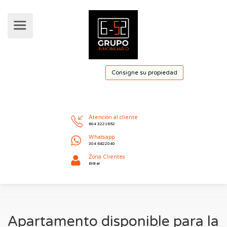
Consigne su pro
Atención al cliente
604 3221652
Whatsapp
304 6822040
Apartamento disponible para la
Zona Clientes