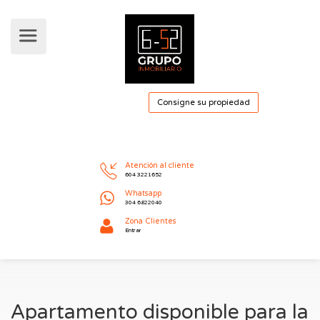
Consigne su pro
Atención al cliente
604 3221652
Whatsapp
304 6822040
Apartamento disponible para la
Zona Clientes