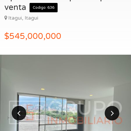
Entrar
venta
Codigo: 636
Itagui, Itagui
$545,000,000