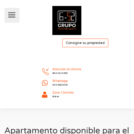
Consigne su pro
Atención al cliente
604 3221652
Whatsapp
304 6822040
Apartamento disponible para el
Zona Clientes