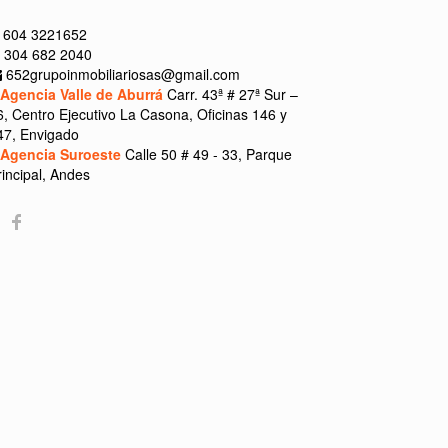
604 3221652
304 682 2040
652grupoinmobiliariosas@gmail.com
Agencia Valle de Aburrá
Carr. 43ª # 27ª Sur –
6, Centro Ejecutivo La Casona, Oficinas 146 y
47, Envigado
Agencia Suroeste
Calle 50 # 49 - 33, Parque
rincipal, Andes