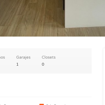
ños
Garajes
Closets
1
0