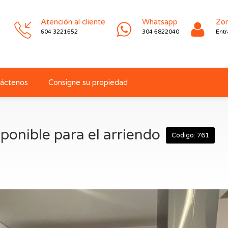
Atención al cliente
Whatsapp
Zon
604 3221652
304 6822040
Entr
áctenos
Consigne su propiedad
ponible para el arriendo
Codigo: 761