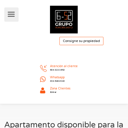
Consigne su pro
Atención al cliente
604 3221652
Whatsapp
304 6822040
Apartamento disponible para la
Zona Clientes