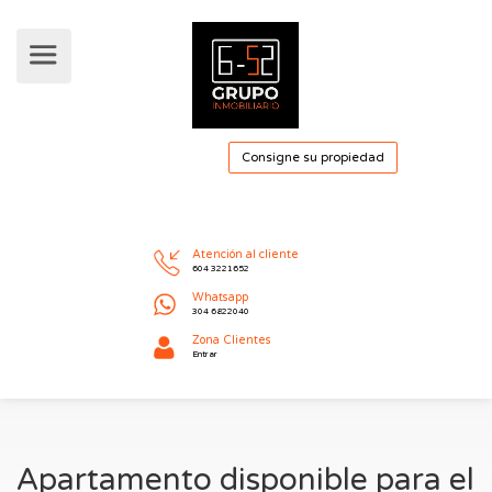
Consigne su pro
Atención al cliente
604 3221652
Whatsapp
304 6822040
Apartamento disponible para el
Zona Clientes