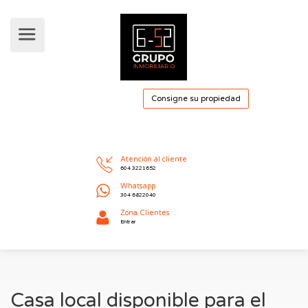
Consigne su pro
Atención al cliente
604 3221652
Whatsapp
304 6822040
Casa local disponible para el
Zona Clientes