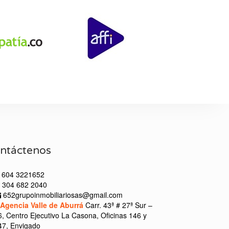
ntáctenos
604 3221652
304 682 2040
652grupoinmobiliariosas@gmail.com
Agencia Valle de Aburrá
Carr. 43ª # 27ª Sur –
6, Centro Ejecutivo La Casona, Oficinas 146 y
47, Envigado