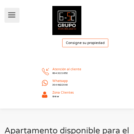
Consigne su pro
Atención al cliente
604 3221652
Whatsapp
304 6822040
Apartamento disponible para el
Zona Clientes