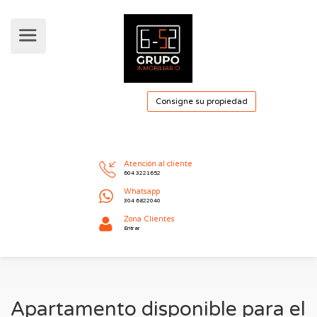
Consigne su pro
Atención al cliente
604 3221652
Whatsapp
304 6822040
Apartamento disponible para el
Zona Clientes