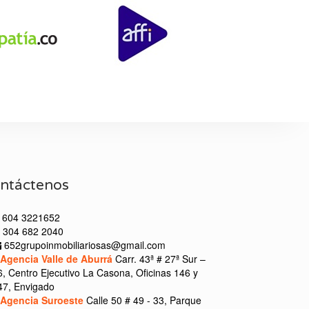
ntáctenos
604 3221652
304 682 2040
652grupoinmobiliariosas@gmail.com
Agencia Valle de Aburrá
Carr. 43ª # 27ª Sur –
6, Centro Ejecutivo La Casona, Oficinas 146 y
47, Envigado
Agencia Suroeste
Calle 50 # 49 - 33, Parque