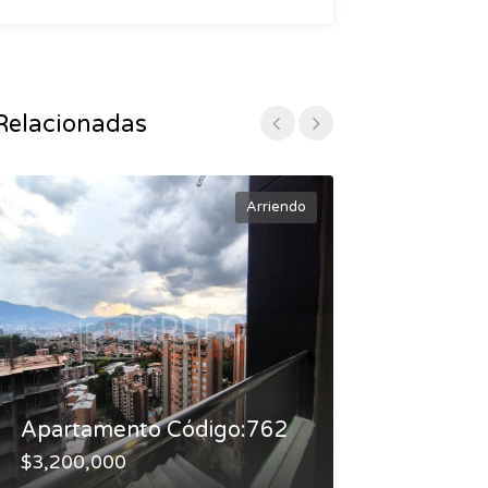
Relacionadas
Arriendo
Apartamento Código:762
Apartament
$3,200,000
$3,200,000