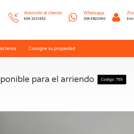
Atención al cliente
Whatsapp
Zon
604 3221652
304 6822040
Entr
áctenos
Consigne su propiedad
ponible para el arriendo
Codigo: 755